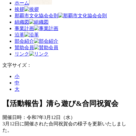
ホーム
挨拶
那覇市文化協会会則
組織図
事業計画
沿革
部会紹介
賛助会員
リンク
文字サイズ：
小
中
大
【活動報告】清ら遊び&合同祝賀会
開催日時：令和7年3月12日（水）
3月12日に開催された合同祝賀会の様子を更新いたしまし
た。