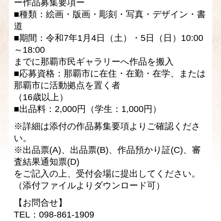
ー作品募集要項ー
■種類：絵画・版画・彫刻・写真・デザイン・書
道
■期間：令和7年1月4日（土）・5日（日）10:00
～18:00
までに那覇市民ギャラリーへ作品を搬入
■応募資格：那覇市に在住・在勤・在学、または
那覇市に活動拠点を置く者
（16歳以上）
■出品料：2,000円（学生：1,000円）
※詳細は添付の作品募集要項よりご確認くださ
い。
※出品票(A)、出品票(B)、作品預かり証(C)、審
査結果通知票(D)
をご記入の上、受付会場に提出してください。
（添付ファイルよりダウンロード可）
【お問合せ】
TEL：098-861-1909