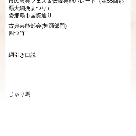
市民演芸フェス＆伝統芸能パレード（第55回那
覇大綱挽まつり）
@那覇市国際通り
古典芸能部会(舞踊部門)
四つ竹
綱引き口説
じゅり馬